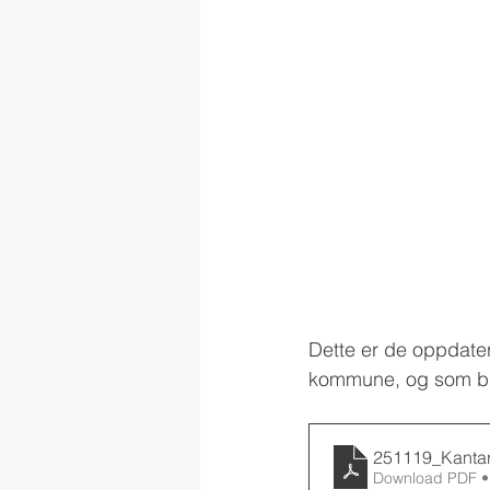
Dette er de oppdater
kommune, og som ble
251119_Kantar
Download PDF •