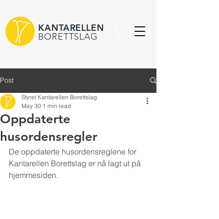
KANTARELLEN
BORETTSLAG
Post
Styret Kantarellen Borettslag
May 30
1 min read
Oppdaterte
husordensregler
De oppdaterte husordensreglene for 
Kantarellen Borettslag er nå lagt ut på 
hjemmesiden.