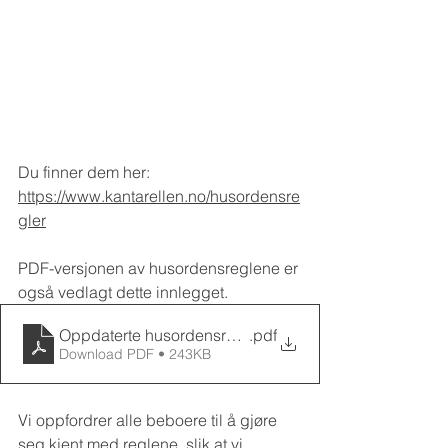
Du finner dem her:
https://www.kantarellen.no/husordensre
gler
PDF-versjonen av husordensreglene er 
også vedlagt dette innlegget.
Oppdaterte husordensregler 20.05.2026
.pdf
Download PDF • 243KB
Vi oppfordrer alle beboere til å gjøre 
seg kjent med reglene, slik at vi 