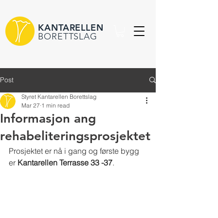
KANTARELLEN
BORETTSLAG
Post
Styret Kantarellen Borettslag
Mar 27
1 min read
Informasjon ang
rehabeliteringsprosjektet
Prosjektet er nå i gang og første bygg 
er 
Kantarellen Terrasse 33 -37
.