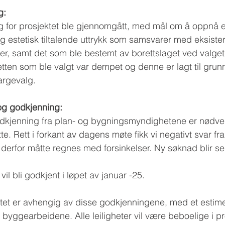
g:
g for prosjektet ble gjennomgått, med mål om å oppnå e
stetisk tiltalende uttrykk som samsvarer med eksiste
fter, samt det som ble bestemt av borettslaget ved valget
tten som ble valgt var dempet og denne er lagt til grunn
argevalg.
 og godkjenning:
odkjenning fra plan- og bygningsmyndighetene er nødven
tte. Rett i forkant av dagens møte fikk vi negativt svar fr
l derfor måtte regnes med forsinkelser. Ny søknad blir se
vil bli godkjent i løpet av januar -25.
ektet er avhengig av disse godkjenningene, med et estimer
r byggearbeidene. Alle leiligheter vil være beboelige i p