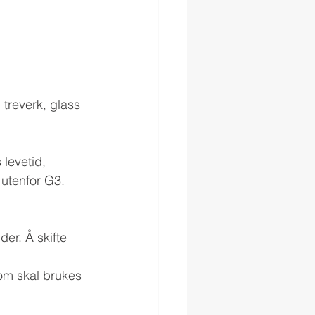
 treverk, glass 
levetid, 
 utenfor G3.
er. Å skifte 
om skal brukes 