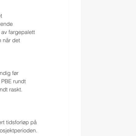
t 
rende 
 av fargepalett 
 når det 
dig før 
a PBE rundt 
ndt raskt.
t tidsforløp på 
rosjektperioden.