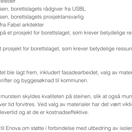
releder
en, borettslagets rådgiver fra USBL
en, borettslagets prosjektansvarlig
ra Fabel arkitekter
på et prosjekt for borettslaget, som krever betydelige re
 prosjekt for borettslaget, som krever betydelige ressurs
tet ble lagt frem, inkludert fasadearbeidet, valg av mater
skrifter og byggesøknad til kommunen.
rstein skyldes kvaliteten på steinen, slik at også mur
ver tid forvitres. Ved valg av materialer har det vært vikt
levertid og at de er kostnadseffektive.
til Enova om støtte i forbindelse med utbedring av isole