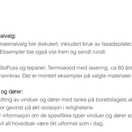
alvalg:
materialvalg ble diskutert, inkludert bruk av fasadeplater,
 Eksempler ble også vist frem og sendt rundt.
 StoPuss og tepanel, Termowood med lasering, ca 60 års 
brannkrav. Det er montert eksempler på valgte materialer
 og dører:
ifting av vinduer og dører med tanke på borettslagets ald
or gevinst på økt isolasjon i leilighetene.
informasjon om de spesifikke typer vinduer og dører s
 vil all hovedsak være likt utformet som i dag.