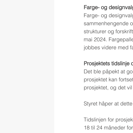
Farge- og designval
Farge- og designval
sammenhengende og e
strukturer og forskri
mai 2024. Fargepalle
jobbes videre med f
Prosjektets tidslinje
Det ble påpekt at g
prosjektet kan fortse
prosjektet, og det vi
Styret håper at dette 
Tidslinjen for prosj
18 til 24 måneder fo