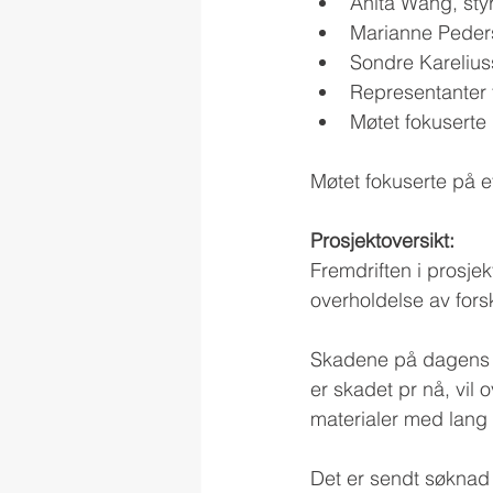
Anita Wang, sty
Marianne Peders
Sondre Kareliuss
Representanter f
Møtet fokuserte 
Møtet fokuserte på et
Prosjektoversikt:
Fremdriften i prosjek
overholdelse av for
Skadene på dagens mu
er skadet pr nå, vil o
materialer med lang 
Det er sendt søknad 