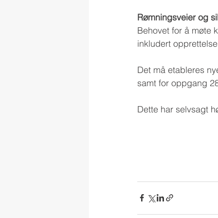
Rømningsveier og si
Behovet for å møte kr
inkludert opprettels
Det må etableres nye
samt for oppgang 28
Dette har selvsagt hø