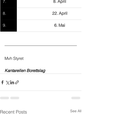
7.
8. April
8.
22. April
9.
6. Mai
Mvh Styret
Kantarellen Borettslag
See All
Recent Posts